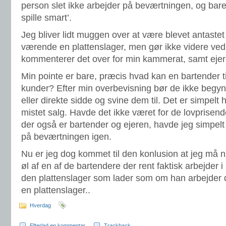
person slet ikke arbejder på beværtningen, og bare 
spille smart’.
Jeg bliver lidt muggen over at være blevet antastet
værende en plattenslager, men gør ikke videre ved
kommenterer det over for min kammerat, samt ejer
Min pointe er bare, præcis hvad kan en bartender ti
kunder? Efter min overbevisning bør de ikke begy
eller direkte sidde og svine dem til. Det er simpelt 
mistet salg. Havde det ikke været for de lovprisen
der også er bartender og ejeren, havde jeg simpelt
på beværtningen igen.
Nu er jeg dog kommet til den konlusion at jeg må 
øl af en af de bartendere der rent faktisk arbejder 
den plattenslager som lader som om han arbejder 
en plattenslager..
Hverdag
Efterlad en kommentar
Trackback