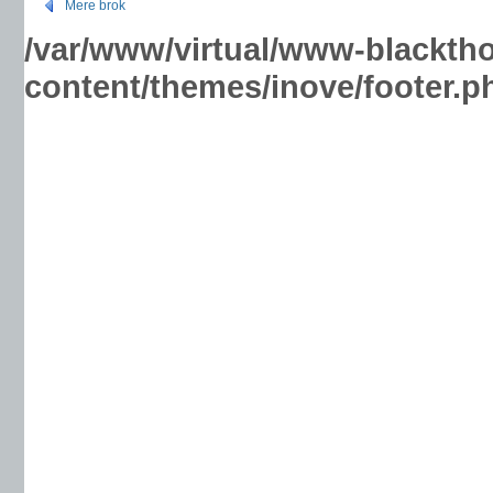
Mere brok
/var/www/virtual/www-blackth
content/themes/inove/footer.p