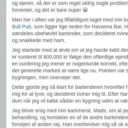
og ejeren, så der er som regel aldrig nogle probleme
forventer, og det er bare super 😀
Men her i aften var jeg tilfældigvis taget med mi
Bull Pub
, som ligger lige neden for Havanna Bar. 
særdeles ubehøvlet bartender, som decideret svine
og snakkede med ham.
Jeg startede med at ævle om at jeg havde købt de
er vurderet til 800.000 kr ifølge den offentlige eje
en vurdering jeg mener er nogenlunde korrekt, eft
det generelle marked at være lige nu. Pointen var 
bygningen, men overvejer det.
Dette gjorde jeg så klart for bartenderen hvorefter h
mig for at lyve, og decideret sviner mig til. Efter h
dum når jeg vil købe sådan en bygning uden at v
Jeg bliver enig med min kammerat, Mads, om at jeg 
behandling, og kontakter en af de andre bartendere
forvejen af anden vej. Han overbeviser mig så ok