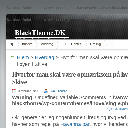
Warning
: Undefined array key "nosidebar" in
/var/www/virtual/www-blacktho
>
Warning
: Undefined array key "banner_content" in
/var/www/virtual/www-bla
BlackThorne.DK
Digitalfoto, Modeltog og Programmering
Billeder
Modeltog
FOSS Games
Om mig
Hjem
>
Hverdag
> Hvorfor man skal være opmæ
i byen i Skive
Hvorfor man skal være opmærksom på hvo
Skive
8 februar, 2009
BlackThorne
Warning
: Undefined variable $comments in
/var/
blackthorne/wp-content/themes/inove/single.p
Gå til ko
Ok, generelt er jeg nogenlunde tilfreds og tryg ved 
havner som regel på
Havanna bar
, hvor vi kender 