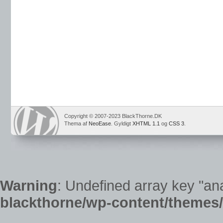
Copyright © 2007-2023 BlackThorne.DK
Thema af
NeoEase
. Gyldigt
XHTML 1.1
og
CSS 3
.
Warning
: Undefined array key "ana
blackthorne/wp-content/themes/