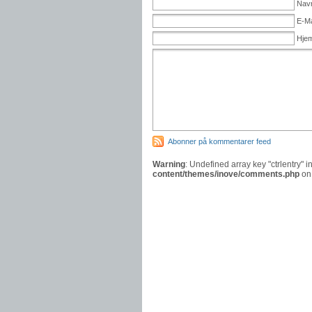
Nav
E-Ma
Hje
Abonner på kommentarer feed
Warning
: Undefined array key "ctrlentry" i
content/themes/inove/comments.php
on