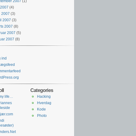
ptember 2007
(1)
i 2007
(4)
j 2007
(3)
il 2007
(3)
ts 2007
(8)
ruar 2007
(5)
uar 2007
(8)
 ind
lægsfeed
mmentarfeed
dPress.org
ll
Categories
 my life…
Hacking
riannes
Hverdag
leside
Kode
jær.com
Photo
ndi
llesøster)
nders.Net