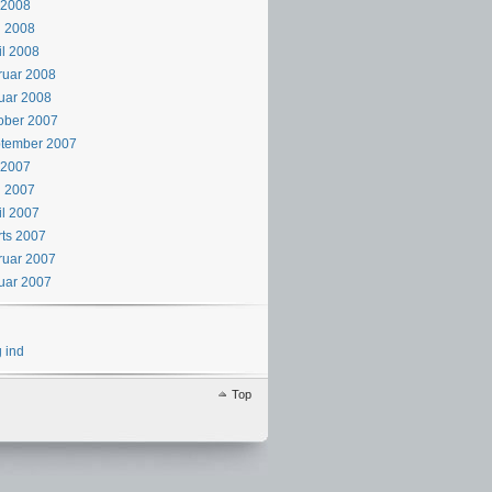
i 2008
i 2008
il 2008
ruar 2008
uar 2008
ober 2007
ptember 2007
i 2007
j 2007
il 2007
ts 2007
ruar 2007
uar 2007
 ind
Top