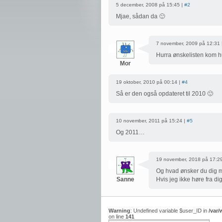
5 december, 2008 på 15:45 |
#2
Mjae, sådan da 🙂
7 november, 2009 på 12:31 
Hurra ønskelisten kom hur
Mor
19 oktober, 2010 på 00:14 |
#4
Så er den også opdateret til 2010 🙂
10 november, 2011 på 15:24 |
#5
Og 2011…
19 november, 2018 på 17:2
Og hvad ønsker du dig 
Sanne
Hvis jeg ikke høre fra di
Warning
: Undefined variable $user_ID in
/var
on line
141