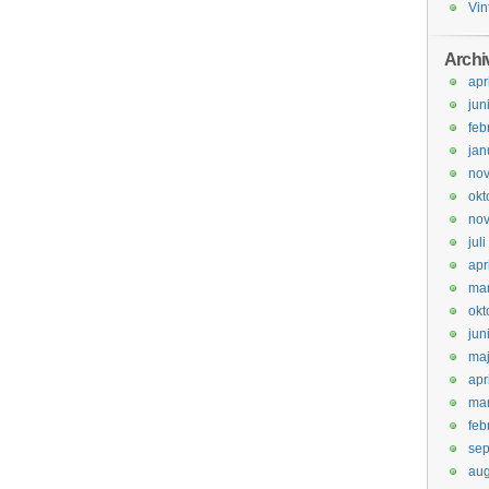
Vin
Archi
apr
jun
feb
jan
no
okt
no
jul
apr
mar
okt
jun
ma
apr
mar
feb
se
aug