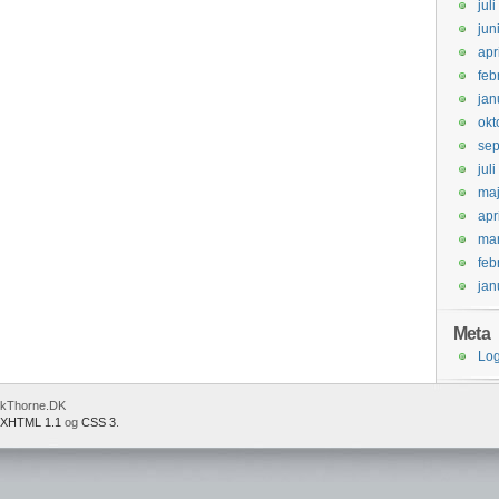
jul
jun
apr
feb
jan
okt
se
jul
ma
apr
mar
feb
jan
Meta
Log
ckThorne.DK
XHTML 1.1
og
CSS 3
.