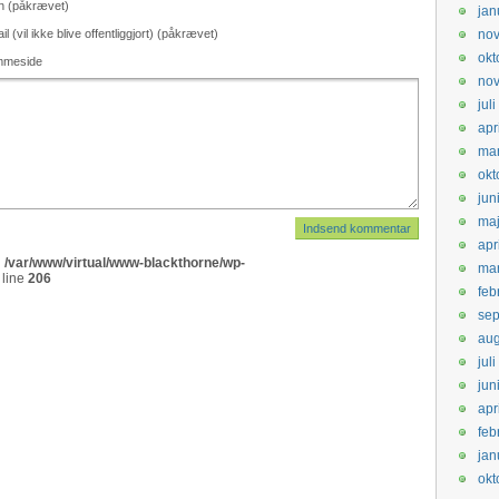
n (påkrævet)
jan
il (vil ikke blive offentliggjort) (påkrævet)
no
okt
mmeside
no
jul
apr
mar
okt
jun
ma
apr
n
/var/www/virtual/www-blackthorne/wp-
mar
 line
206
feb
se
aug
jul
jun
apr
feb
jan
okt