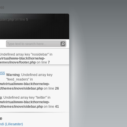
e
60
eader.php
on line
5
 Undefined array key "nosidebar" in
virtual/www-blackthorne/wp-
hemes/inove/footer.php
on line
7
RSS
Warning
: Undefined array key
"feed_readers" in
ww/virtual/www-blackthorne/wp-
t/themes/inove/sidebar.php
on line
26
g
: Undefined array key "twitter" in
ww/virtual/www-blackthorne/wp-
t/themes/inove/sidebar.php
on line
41
ie
di (Lillesøster)