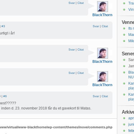
Svar
|
Citat
Tra
Vin
BlackThorne
Venne
|
#3
Svar
|
Citat
Its
tigt i år!
Mar
Mik
Svar
|
Citat
Senes
Sa
BlackThorne
Jan
Bla
Svar
|
Citat
NU 
Ka
BlackThorne
pla
Ka
9 |
#6
Svar
|
Citat
pla
mest?????
g inden d. 23. november 2018 får du et gavekort til Matas.
Arkiv
apr
jun
/www/virtual/www-blackthorne/wp-content/themes/inove/comments.php
feb