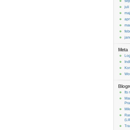
se
jul
ma
apr
mar
feb
jan
Meta
Log
Ind
Ko
Wor
Blogro
Its
Ma
Pra
Mik
Ra
(Li
Tra