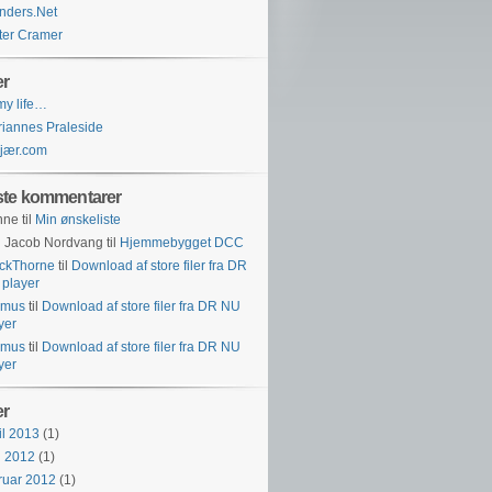
nders.Net
ter Cramer
r
 my life…
iannes Praleside
jær.com
te kommentarer
nne
til
Min ønskeliste
 Jacob Nordvang
til
Hjemmebygget DCC
ckThorne
til
Download af store filer fra DR
player
rmus
til
Download af store filer fra DR NU
yer
rmus
til
Download af store filer fra DR NU
yer
er
il 2013
(1)
i 2012
(1)
ruar 2012
(1)