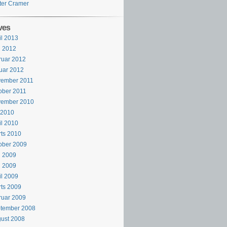
ter Cramer
ves
il 2013
i 2012
ruar 2012
uar 2012
vember 2011
ober 2011
vember 2010
i 2010
il 2010
ts 2010
ober 2009
i 2009
j 2009
il 2009
ts 2009
ruar 2009
ptember 2008
ust 2008