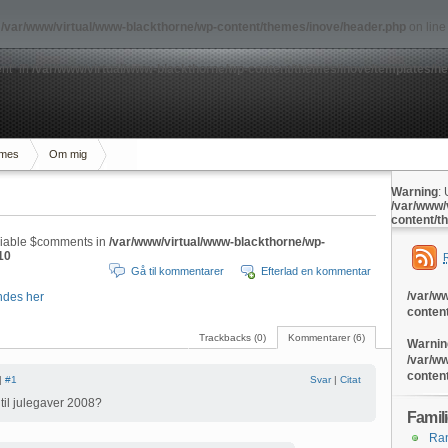
n
/var/www/virtual/www-blackthorne/wp-content/themes/inove/header.php
on lin
nt" in
/var/www/virtual/www-blackthorne/wp-content/themes/inove/templates/h
mes
Om mig
Warning
:
/var/www/
content/t
riable $comments in
/var/www/virtual/www-blackthorne/wp-
10
Gå til kommentarer
Efterlad en kommentar
/var/w
ndes her
conten
Trackbacks (0)
Kommentarer (6)
Warnin
/var/w
conten
|
#1
Svar
|
Citat
til julegaver 2008?
Famil
Ran