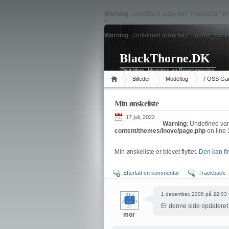
Warning
: Undefined array key "nosidebar" i
>
Warning
: Undefined array key "banner_conte
BlackThorne.DK
Digitalfoto, Modeltog og Programmering
Billeder
Modeltog
FOSS Ga
Min ønskeliste
17 juli, 2022
Warning
: Undefined va
content/themes/inove/page.php
on line
Min ønskeliste er blevet flyttet.
Den kan fi
Efterlad en kommentar
Trackback
1 december, 2008 på 22:03 
Er denne side opdateret 
mor