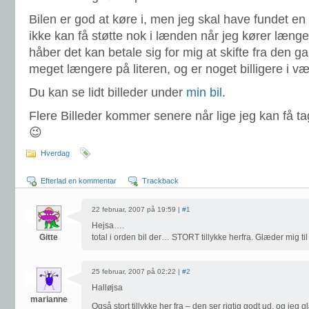
Bilen er god at køre i, men jeg skal have fundet en 
ikke kan få støtte nok i lænden når jeg kører længe
håber det kan betale sig for mig at skifte fra den 
meget længere på literen, og er noget billigere i væg
Du kan se lidt billeder under
min bil
.
Flere Billeder kommer senere når lige jeg kan få t
😉
Hverdag
Efterlad en kommentar
Trackback
22 februar, 2007 på 19:59 |
#1
Hejsa….
Gitte
total i orden bil der… STORT tillykke herfra. Glæder mig til
25 februar, 2007 på 02:22 |
#2
Halløjsa
marianne
Også stort tillykke her fra – den ser rigtig godt ud, og jeg gl