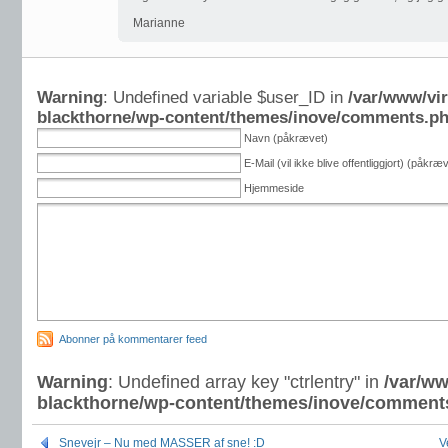
Marianne
Warning
: Undefined variable $user_ID in
/var/www/vi
blackthorne/wp-content/themes/inove/comments.p
Navn (påkrævet)
E-Mail (vil ikke blive offentliggjort) (påkræ
Hjemmeside
Abonner på kommentarer feed
Warning
: Undefined array key "ctrlentry" in
/var/ww
blackthorne/wp-content/themes/inove/comment
Snevejr – Nu med MASSER af sne! :D
V