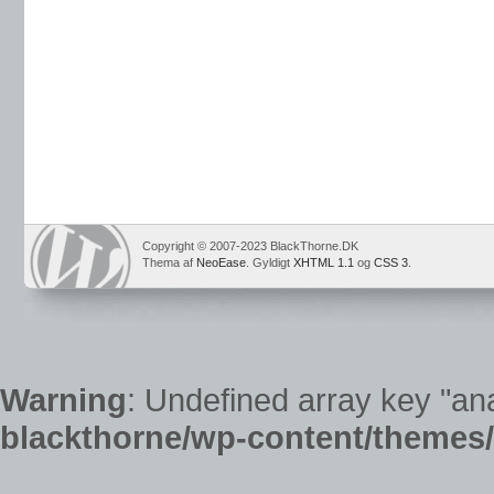
Copyright © 2007-2023 BlackThorne.DK
Thema af
NeoEase
. Gyldigt
XHTML 1.1
og
CSS 3
.
Warning
: Undefined array key "ana
blackthorne/wp-content/themes/