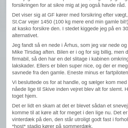
forsikringen for at sikre mig at jeg også havde råd.
Det viser sig at GF kører med forsikring efter vægt
St.Car vejer 1450 (100 kg mere end min gamle bil!), 
at kasko forsikre den. I stedet kiggede jeg på en 
alternativet.
Jeg fandt så en nede i Århus, som jeg var nede 
Mike Tirsdag aften. Bilen er i og for sig billig, me
firmabil, så den har en del slitage i kabinen omkri
lakskader. Ellers er bilen super nice, og der er meg
savnede fra den gamle. Eneste minus er fartpilote
Vi besluttede os for at handle, og sælger kom me
nåede lige til Skive inden vejret blev alt for slemt.
toget hjem.
Det er lidt en skam at det er blevet sådan et snevejr
komme til at køre alt for meget i den lige nu. Det er
vinterdæk på den, den står utroligt godt fast i forho
*host* stadig kører på sommerdæk.