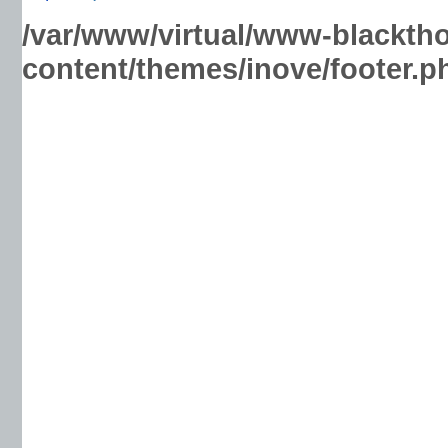
/var/www/virtual/www-blackth
content/themes/inove/footer.p