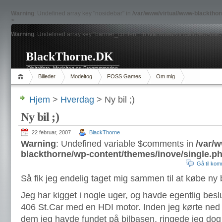
Warning
: Undefined array key "nosidebar" in
/var/www/virtual/www-blacktho
>
Warning
: Undefined array key "banner_content" in
/var/www/virtual/www-bla
BlackThorne.DK
Digitalfoto, Modeltog og Programmering
Billeder
Modeltog
FOSS Games
Om mig
Hjem
>
Hverdag
> Ny bil ;)
Ny bil ;)
22 februar, 2007
BlackThorne
Warning
: Undefined variable $comments in
/var/
blackthorne/wp-content/themes/inove/single.p
Gå til ko
Så fik jeg endelig taget mig sammen til at købe ny b
Jeg har kigget i nogle uger, og havde egentlig besl
406 St.Car med en HDI motor. Inden jeg kørte ned
dem jeg havde fundet på bilbasen, ringede jeg dog l