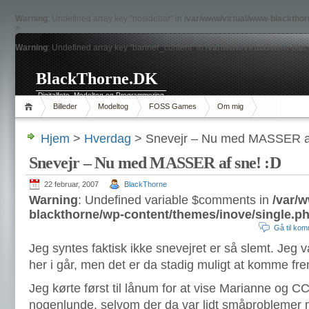
Warning
: Undefined array key "nosidebar" in
/var/www/virtual/www-blacktho
>
Warning
: Undefined array key "banner_content" in
/var/www/virtual/www-bla
BlackThorne.DK
Digitalfoto, Modeltog og Programmering
Billeder
Modeltog
FOSS Games
Om mig
Hjem
>
Hverdag
> Snevejr – Nu med MASSER af
Snevejr – Nu med MASSER af sne! :D
22 februar, 2007
BlackThorne
Warning
: Undefined variable $comments in
/var/
blackthorne/wp-content/themes/inove/single.p
Gå til ko
Jeg syntes faktisk ikke snevejret er så slemt. Jeg 
her i går, men det er da stadig muligt at komme fr
Jeg kørte først til lånum for at vise Marianne og CC
nogenlunde, selvom der da var lidt småproblemer