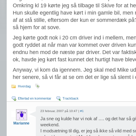
Omkring kl 19 kørte jeg så tilbage til Skive for at h
Hun skulle egentlig have kørt i min gamle bil, men
af at stå stille, eftersom der kun er sommerdæk på?
så hjem for at sove.
Jeg kørte godt nok i 20 cm driver ind i mellem, men
godt ryddet at når man var kommet over driven kun
endnu hen mod de næste par driver. Det var faktisk 
ok, havde jeg kørt fast kunnet det hurtigt have blevet
Anyway, vi kom da igennem. Jeg skal med Mike ud 
her senere, så vi får at se om det er lige så slemt i
Hverdag
Efterlad en kommentar
Trackback
23 februar, 2007 på 10:47 |
#1
Ja sne og kulde har vi nok af …. og det har så g
Marianne
weekend.
I modsætning til dig, er jeg så ikke så vild med s