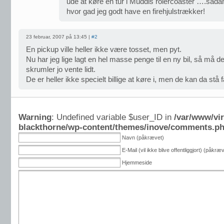
ude at køre en tur i Muddis rolercoaster ….sådan 
hvor gad jeg godt have en firehjulstrækker!
23 februar, 2007 på 13:45 |
#2
En pickup ville heller ikke være tosset, men pyt.
Nu har jeg lige lagt en hel masse penge til en ny bil, så må d
skrumler jo vente lidt.
De er heller ikke specielt billige at køre i, men de kan da stå f
Warning
: Undefined variable $user_ID in
/var/www/vi
blackthorne/wp-content/themes/inove/comments.p
Navn (påkrævet)
E-Mail (vil ikke blive offentliggjort) (påkræ
Hjemmeside