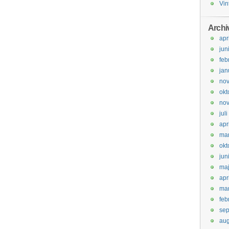
Vin
Archi
apr
jun
feb
jan
no
okt
no
jul
apr
mar
okt
jun
ma
apr
mar
feb
se
aug