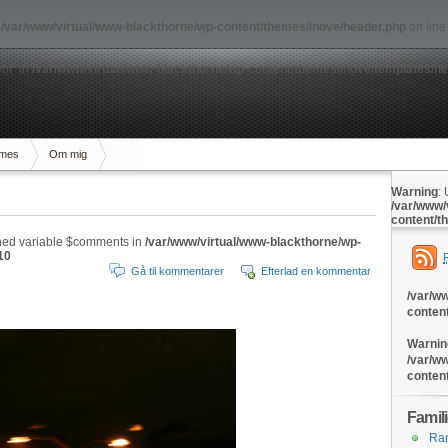
n
/var/www/virtual/www-blackthorne/wp-content/themes/inove/header.php
on lin
nt" in
/var/www/virtual/www-blackthorne/wp-content/themes/inove/templates/h
mes
Om mig
Warning
:
/var/www/
content/t
ned variable $comments in
/var/www/virtual/www-blackthorne/wp-
10
Gå til kommentarer
Efterlad en kommentar
/var/w
conten
Warnin
/var/w
conten
Famil
Ran