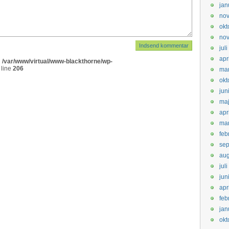
jan
no
okt
no
jul
apr
n
/var/www/virtual/www-blackthorne/wp-
 line
206
mar
okt
jun
ma
apr
mar
feb
se
aug
jul
jun
apr
feb
jan
okt