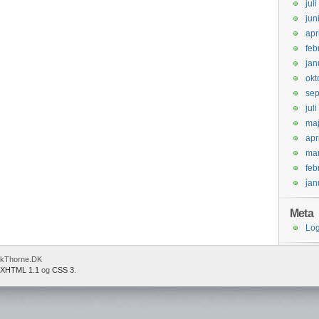
jul
jun
apr
feb
jan
okt
se
jul
ma
apr
mar
feb
jan
Meta
Log
ckThorne.DK
XHTML 1.1
og
CSS 3
.