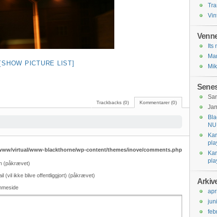
Tra
Vin
Venne
Its
Mar
[SHOW PICTURE LIST]
Mik
Senes
Sa
Trackbacks (0)
Kommentarer (0)
Jan
Bla
NU 
Ka
pla
/www/virtual/www-blackthorne/wp-content/themes/inove/comments.php
Ka
pla
n (påkrævet)
il (vil ikke blive offentliggjort) (påkrævet)
Arkiv
mmeside
apr
jun
feb