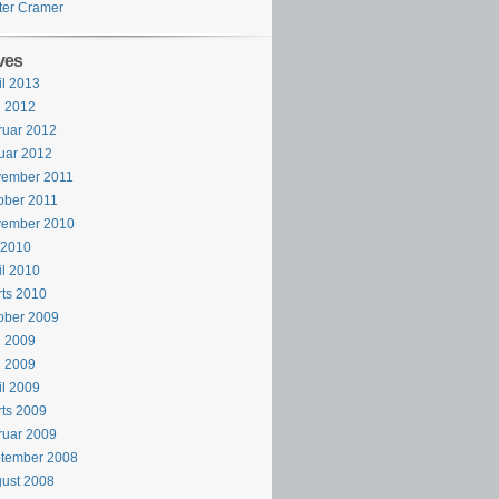
ter Cramer
ves
il 2013
i 2012
ruar 2012
uar 2012
vember 2011
ober 2011
vember 2010
i 2010
il 2010
ts 2010
ober 2009
i 2009
j 2009
il 2009
ts 2009
ruar 2009
ptember 2008
ust 2008