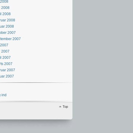
i 2008
i 2008
il 2008
ruar 2008
uar 2008
ober 2007
ptember 2007
i 2007
j 2007
il 2007
ts 2007
ruar 2007
uar 2007
 ind
Top