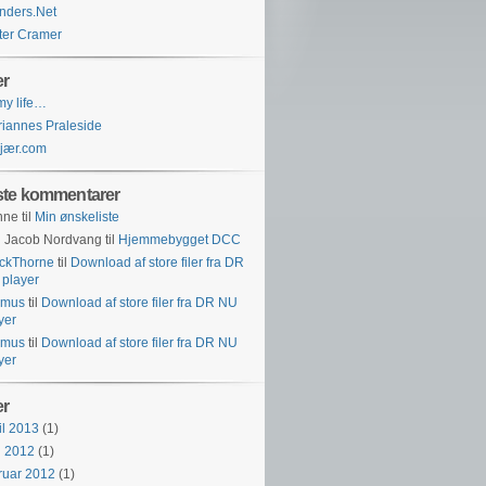
nders.Net
ter Cramer
r
 my life…
iannes Praleside
jær.com
te kommentarer
nne
til
Min ønskeliste
 Jacob Nordvang
til
Hjemmebygget DCC
ckThorne
til
Download af store filer fra DR
player
rmus
til
Download af store filer fra DR NU
yer
rmus
til
Download af store filer fra DR NU
yer
er
il 2013
(1)
i 2012
(1)
ruar 2012
(1)