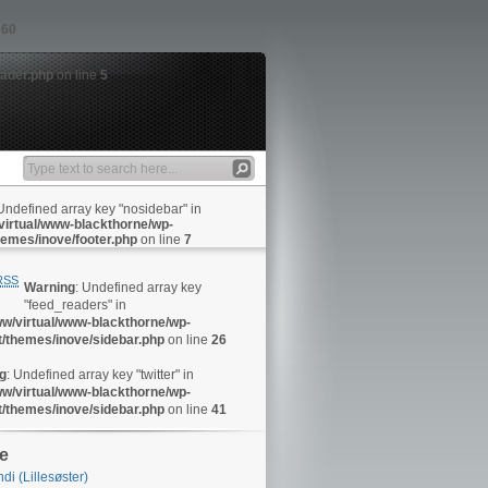
e
60
eader.php
on line
5
 Undefined array key "nosidebar" in
virtual/www-blackthorne/wp-
hemes/inove/footer.php
on line
7
RSS
Warning
: Undefined array key
"feed_readers" in
ww/virtual/www-blackthorne/wp-
t/themes/inove/sidebar.php
on line
26
g
: Undefined array key "twitter" in
ww/virtual/www-blackthorne/wp-
t/themes/inove/sidebar.php
on line
41
ie
di (Lillesøster)