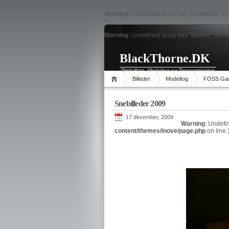
Warning
: Undefined array key "nosidebar" i
>
Warning
: Undefined array key "banner_conte
BlackThorne.DK
Digitalfoto, Modeltog og Programmering
Billeder
Modeltog
FOSS Ga
Snebilleder 2009
17 december, 2009
Warning
: Undefi
content/themes/inove/page.php
on line