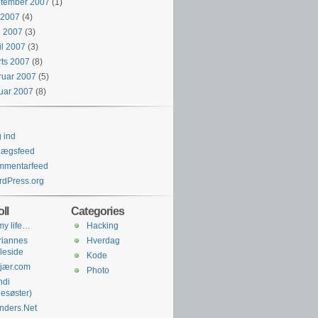
ptember 2007
(1)
i 2007
(4)
j 2007
(3)
il 2007
(3)
ts 2007
(8)
ruar 2007
(5)
uar 2007
(8)
 ind
lægsfeed
mmentarfeed
dPress.org
ll
Categories
 my life…
Hacking
riannes
Hverdag
leside
Kode
jær.com
Photo
ndi
llesøster)
nders.Net