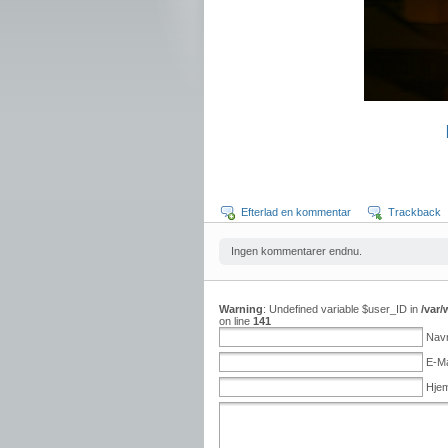
Efterlad en kommentar
Trackback
Ingen kommentarer endnu.
Warning
: Undefined variable $user_ID in
/var
on line
141
Nav
E-Ma
Hje