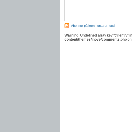
Abonner på kommentarer feed
Warning
: Undefined array key "ctrlentry" i
content/themes/inove/comments.php
on