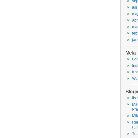
se
jul
ma
apr
mar
feb
jan
Meta
Log
Ind
Ko
Wor
Blogro
Its
Ma
Pra
Mik
Ra
(Li
Tra